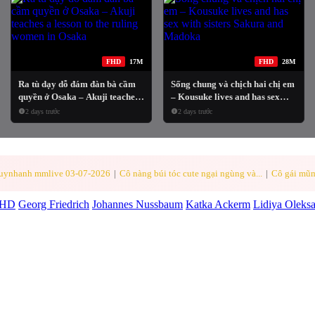
FHD
17M
FHD
28M
Ra tù dạy dỗ đám đàn bà cầm
Sống chung và chịch hai chị em
quyền ở Osaka – Akuji teaches
– Kousuke lives and has sex
a lesson to the ruling women in
with sisters Sakura and
2 days trước
2 days trước
Osaka
Madoka
 quynhanh mmlive 03-07-2026
|
Cô nàng búi tóc cute ngại ngùng và...
|
Cô gái mũm
HD
Georg Friedrich
Johannes Nussbaum
Katka Ackerm
Lidiya Oleks