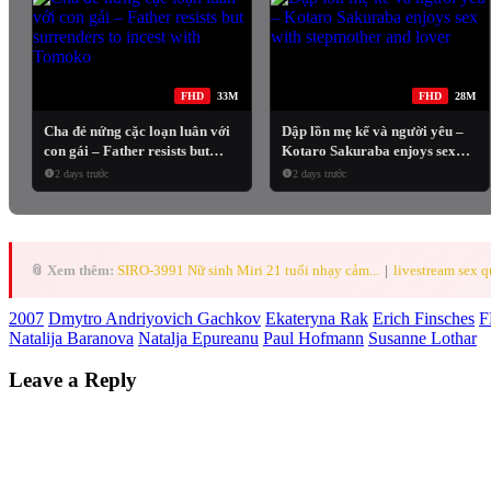
FHD
33M
FHD
28M
Cha đẻ nứng cặc loạn luân với
Dập lồn mẹ kế và người yêu –
con gái – Father resists but
Kotaro Sakuraba enjoys sex
surrenders to incest with
with stepmother and lover
2 days trước
2 days trước
Tomoko
📎 Xem thêm:
SIRO-3991 Nữ sinh Miri 21 tuổi nhạy cảm...
|
livestream sex
2007
Dmytro Andriyovich Gachkov
Ekateryna Rak
Erich Finsches
F
Natalija Baranova
Natalja Epureanu
Paul Hofmann
Susanne Lothar
Leave a Reply