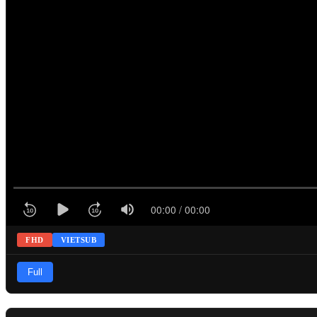
FHD
VIETSUB
Full