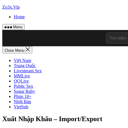
Skip
Zo3x.Vip
to
Home
content
Menu
Close Menu
Việt Nam
Trung Quốc
Livestream Sex
MMLive
QQLive
Public Sex
Sugar Baby
Phim 18+
Nhật Bản
VietSub
Xuất Nhập Khẩu – Import/Export