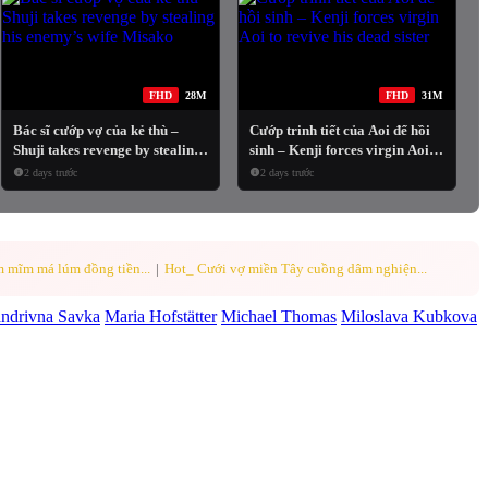
FHD
28M
FHD
31M
Bác sĩ cướp vợ của kẻ thù –
Cướp trinh tiết của Aoi để hồi
Shuji takes revenge by stealing
sinh – Kenji forces virgin Aoi to
his enemy’s wife Misako
revive his dead sister
2 days trước
2 days trước
 mĩm má lúm đồng tiền...
|
Hot_ Cưới vợ miền Tây cuồng dâm nghiện...
andrivna Savka
Maria Hofstätter
Michael Thomas
Miloslava Kubkova