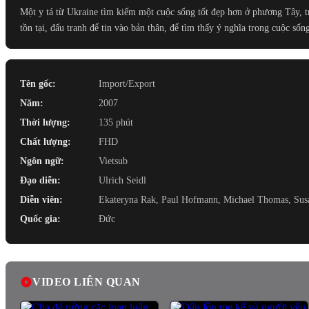
Một y tá từ Ukraine tìm kiếm một cuộc sống tốt đẹp hơn ở phương Tây, t
tồn tại, đấu tranh để tin vào bản thân, để tìm thấy ý nghĩa trong cuộc sốn
Tên gốc:
Import/Export
Năm:
2007
Thời lượng:
135 phút
Chất lượng:
FHD
Ngôn ngữ:
Vietsub
Đạo diễn:
Ulrich Seidl
Diễn viên:
Ekateryna Rak, Paul Hofmann, Michael Thomas, Susann
Quốc gia:
Đức
VIDEO LIÊN QUAN