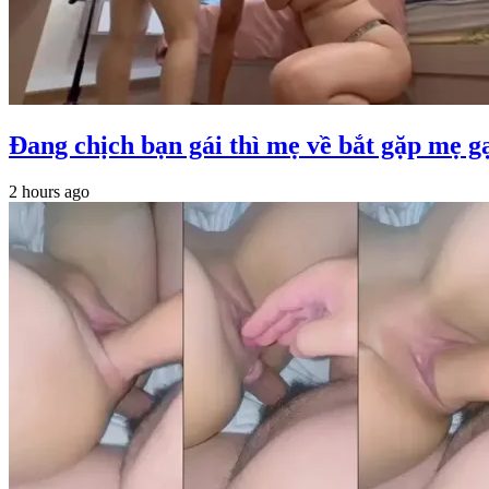
Đang chịch bạn gái thì mẹ về bắt gặp mẹ g
2 hours ago