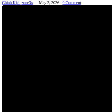
Chính Kịch
zone3x
—
May 2, 2026
·
0 Comment